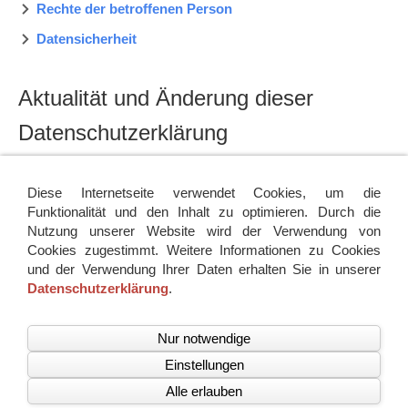
Rechte der betroffenen Person
Datensicherheit
Aktualität und Änderung dieser
Datenschutzerklärung
Diese Datenschutzerklärung ist aktuell gültig und hat den
Stand Mai 2018.
Diese Internetseite verwendet Cookies, um die
Funktionalität und den Inhalt zu optimieren. Durch die
Durch die Weiterentwicklung unserer Website und Angebote
Nutzung unserer Website wird der Verwendung von
darüber oder aufgrund geänderter gesetzlicher
Cookies zugestimmt. Weitere Informationen zu Cookies
beziehungsweise behördlicher Vorgaben kann es notwendig
und der Verwendung Ihrer Daten erhalten Sie in unserer
werden, diese Datenschutzerklärung zu ändern. Die jeweils
Datenschutzerklärung
.
aktuelle Datenschutzerklärung kann jederzeit über diese
Adresse von Ihnen abgerufen und ausgedruckt werden.
Nur notwendige
Einstellungen
Alle erlauben